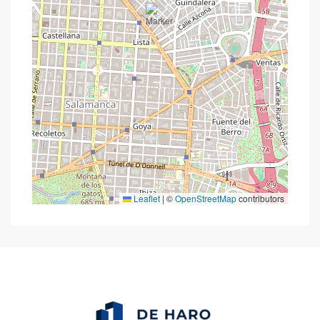
Leaflet
|
©
OpenStreetMap
contributors