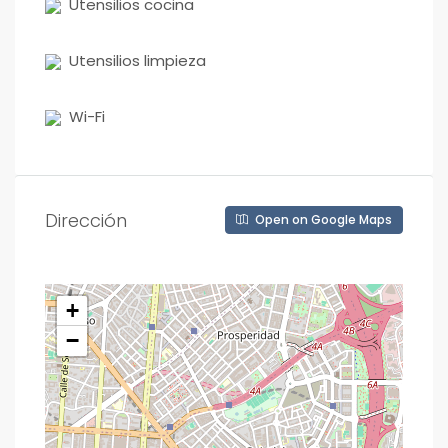
Utensilios cocina
Utensilios limpieza
Wi-Fi
Dirección
Open on Google Maps
+
−