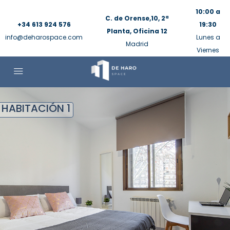
10:00 a
C. de Orense,10, 2ª
+34 613 924 576
19:30
Planta, Oficina 12
info@deharospace.com
Lunes a
Madrid
Viernes
HABITACIÓN 1
S
S
NES
NES