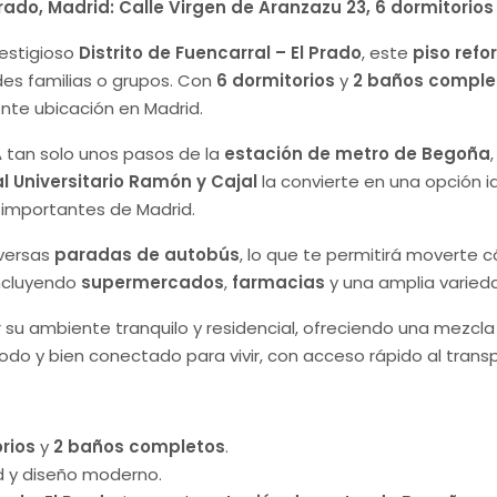
Prado, Madrid: Calle Virgen de Aranzazu 23, 6 dormitori
restigioso
Distrito de Fuencarral – El Prado
, este
piso ref
es familias o grupos. Con
6 dormitorios
y
2 baños comple
ente ubicación en Madrid.
A tan solo unos pasos de la
estación de metro de Begoña
l Universitario Ramón y Cajal
la convierte en una opción i
 importantes de Madrid.
iversas
paradas de autobús
, lo que te permitirá moverte
incluyendo
supermercados
,
farmacias
y una amplia varieda
 su ambiente tranquilo y residencial, ofreciendo una mezcl
do y bien conectado para vivir, con acceso rápido al transpo
rios
y
2 baños completos
.
d y diseño moderno.