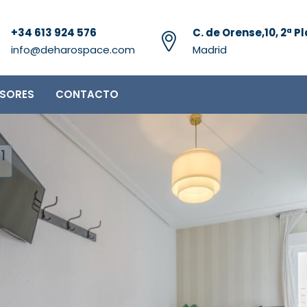
+34 613 924 576
C. de Orense,10, 2ª Pl
info@deharospace.com
Madrid
RSORES
CONTACTO
1