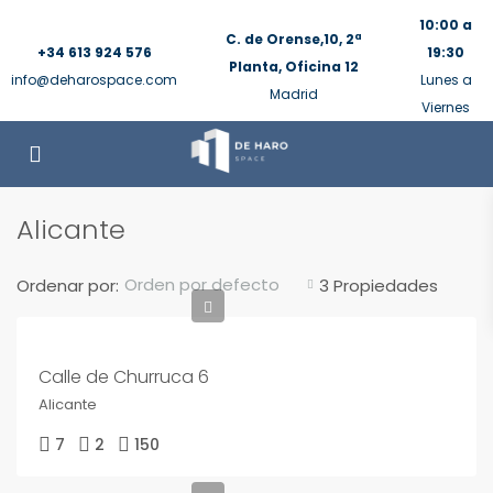
10:00 a
C. de Orense,10, 2ª
+34 613 924 576
19:30
Planta, Oficina 12
info@deharospace.com
Lunes a
Madrid
Viernes
Alicante
Orden por defecto
Ordenar por:
3 Propiedades
Calle de Churruca 6
Alicante
7
2
150