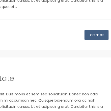
icitudin cursus. Ut et adipiscing erat. Curabitur this is a
que, et...
Lee mas
tate
it. Duis mollis et sem sed sollicitudin. Donec non odio
trum mi accumsan nec. Quisque bibendum orci ac nibh
icitudin cursus. Ut et adipiscing erat. Curabitur this is a