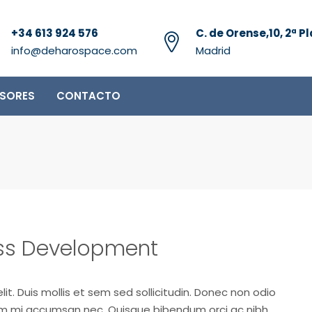
+34 613 924 576
C. de Orense,10, 2ª Pl
info@deharospace.com
Madrid
RSORES
CONTACTO
ess Development
it. Duis mollis et sem sed sollicitudin. Donec non odio
trum mi accumsan nec. Quisque bibendum orci ac nibh