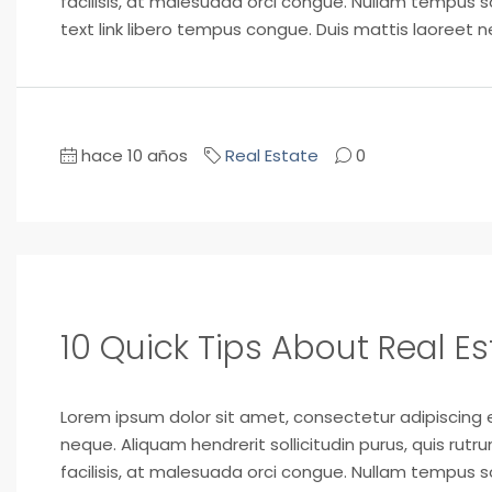
facilisis, at malesuada orci congue. Nullam tempus soll
text link libero tempus congue. Duis mattis laoreet ne
hace 10 años
Real Estate
0
10 Quick Tips About Real Es
Lorem ipsum dolor sit amet, consectetur adipiscing el
neque. Aliquam hendrerit sollicitudin purus, quis ru
facilisis, at malesuada orci congue. Nullam tempus soll