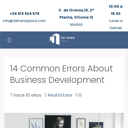
10:00 a
C. de Orense,10, 2ª
+34 613 924 576
19:30
Planta, Oficina 12
info@deharospace.com
Lunes a
Madrid
Viernes
14 Common Errors About
Business Development
hace 10 años
Real Estate
0