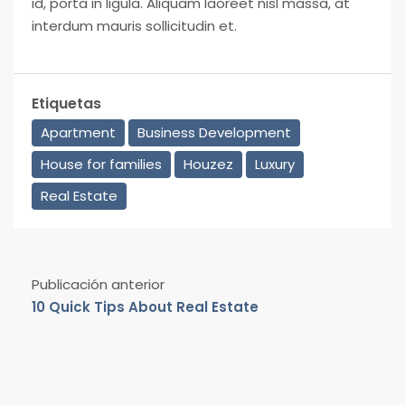
id, porta in ligula. Aliquam laoreet nisl massa, at
interdum mauris sollicitudin et.
Etiquetas
Apartment
Business Development
House for families
Houzez
Luxury
Real Estate
Publicación anterior
10 Quick Tips About Real Estate