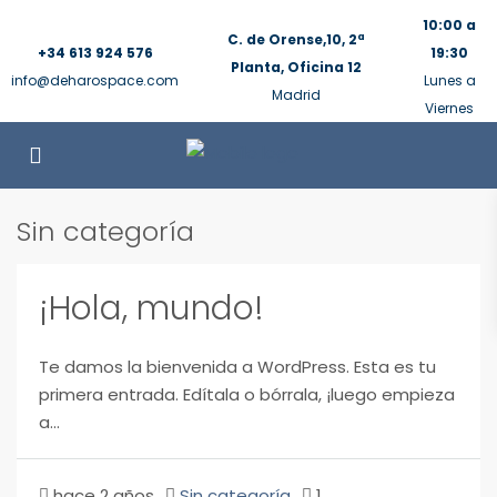
10:00 a
C. de Orense,10, 2ª
+34 613 924 576
19:30
Planta, Oficina 12
info@deharospace.com
Lunes a
Madrid
Viernes
Sin categoría
¡Hola, mundo!
Te damos la bienvenida a WordPress. Esta es tu
primera entrada. Edítala o bórrala, ¡luego empieza
a...
hace 2 años
Sin categoría
1